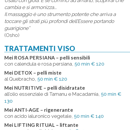
Usalo con gioia. E se cominci ad amarlo, scoprirai che
cambia e si armonizza….
Il massaggio è uno strumento potente che arriva a
toccare gli strati più profondi dell’Essere portando
guarigione”
(Osho)
TRATTAMENTI VISO
Mei ROSA PERSIANA – pelli sensibili
con calendula e rosa persiana,
50 min € 120
Mei DETOX – pelli miste
al Quebracho,
50 min € 120
Mei NUTRITIVE – pelli disidratate
all’olio essenziale di Tamanu e Macadamia,
50 min €
130
Mei ANTI-AGE – rigenerante
con acido ialuronico vegetale,
50 min € 140
Mei LIFTING RITUAL – liftante