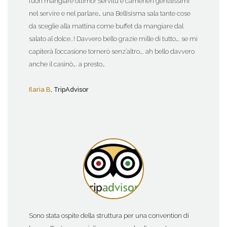
fuori mangiare ottimo! Servitù e camerieri gentilissimi
nel servire e nel parlare… una BellIsisma sala tante cose
da sceglie alla mattina come buffet da mangiare dal
salato al dolce..! Davvero bello grazie mille di tutto…. se mi
capiterà l’occasione tornerò senz’altro…. ah bello davvero
anche il casinò…. a presto…
Ilaria B
, TripAdvisor
Sono stata ospite della struttura per una convention di