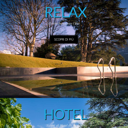
RELAX
Centro benessere l'Eve
SCOPRI DI PIÙ
HOTEL
Scopri gli Hotel del Resort