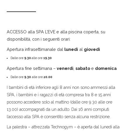
ACCESSO alla SPA L’EVE e alla piscina coperta, su
disponibilità, con i seguenti orari:
Apertura infrasettimanale dal
lunedì
al
giovedì
Dalle ore
9.30
alle ore
19.30
Apertura fine settimana –
venerdì
,
sabato
e
domenica
Dalle ore
9.30
alle ore
20.00
I bambini di età inferiore agli 8 anni non sono ammessi alla
SPA, i bambini e i ragazzi di età compresa tra 8 e 15 anni
possono accedere solo al mattino (dalle ore 9.30 alle ore
13.00) accompagnati da un adulto. Dai 16 anni compiuti
l’accesso alla SPA è consentito senza alcuna restrizione.
La palestra – attrezzata Technogym – è aperta dal lunedì alla