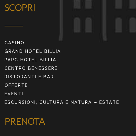
SCOPRI
CASINO
GRAND HOTEL BILLIA
PARC HOTEL BILLIA
CENTRO BENESSERE
RISTORANTI E BAR
OFFERTE
EVENTI
ESCURSIONI, CULTURA E NATURA – ESTATE
PRENOTA