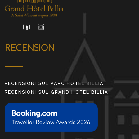
RECENSIONI
RECENSIONI SUL PARC HOTEL BILLIA
RECENSIONI SUL GRAND HOTEL BILLIA