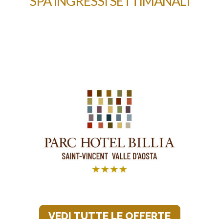
SPA INGRESSI SETTIMANALI
VEDI TUTTE LE OFFERTE