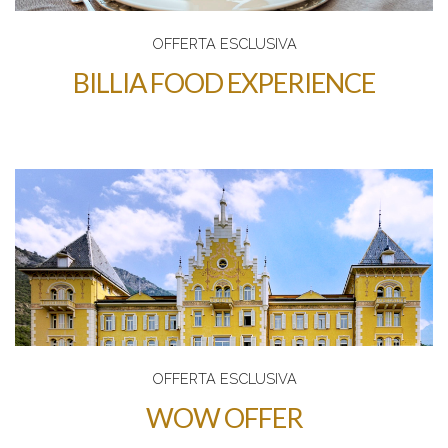
OFFERTA ESCLUSIVA
BILLIA FOOD EXPERIENCE
OFFERTA ESCLUSIVA
WOW OFFER