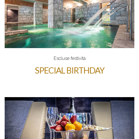
Escluse festività
SPECIAL BIRTHDAY