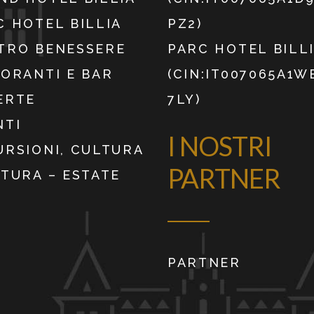
C HOTEL BILLIA
PZ2)
TRO BENESSERE
PARC HOTEL BILL
TORANTI E BAR
(CIN:IT007065A1
ERTE
7LY)
NTI
I NOSTRI
URSIONI, CULTURA
PARTNER
ATURA – ESTATE
PARTNER