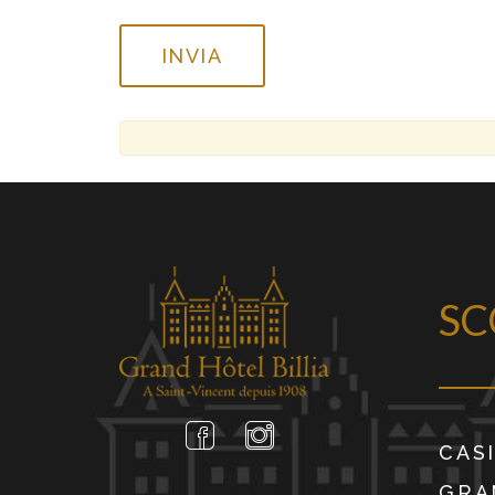
SC
CAS
GRA