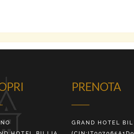
OPRI
PRENOTA
INO
GRAND HOTEL BIL
ND HOTEL BILLIA
(CIN:IT007065A1D