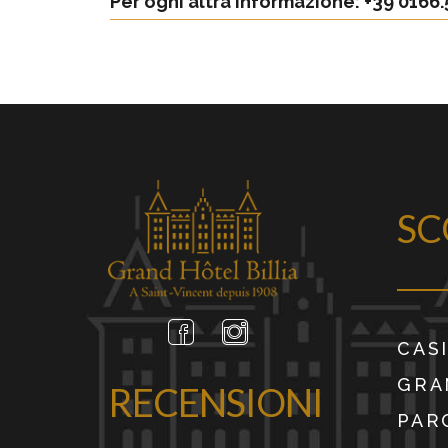
Per ogni altra informazione: +39 0166
SC
CAS
GRA
RECENSIONI
PAR