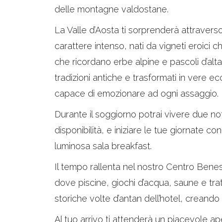
delle montagne valdostane.
La Valle d’Aosta ti sorprenderà attraverso i
carattere intenso, nati da vigneti eroici 
che ricordano erbe alpine e pascoli d’alta
tradizioni antiche e trasformati in vere 
capace di emozionare ad ogni assaggio.
Durante il soggiorno potrai vivere due not
disponibilità, e iniziare le tue giornate c
luminosa sala breakfast.
Il tempo rallenta nel nostro Centro Benes
dove piscine, giochi d’acqua, saune e trat
storiche volte d’antan dell’hotel, creando
Al tuo arrivo ti attenderà un piacevole a