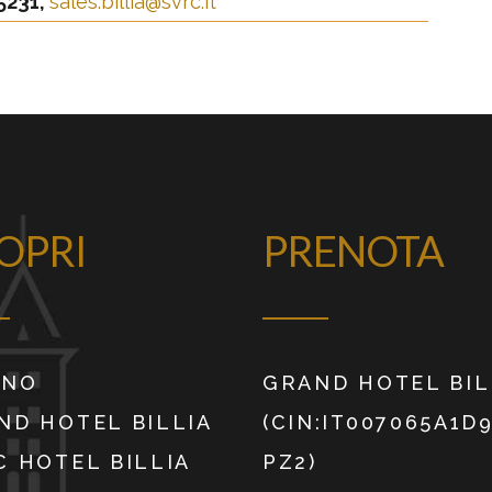
.5231,
sales.billia@svrc.it
OPRI
PRENOTA
INO
GRAND HOTEL BIL
ND HOTEL BILLIA
(CIN:IT007065A1D
C HOTEL BILLIA
PZ2)