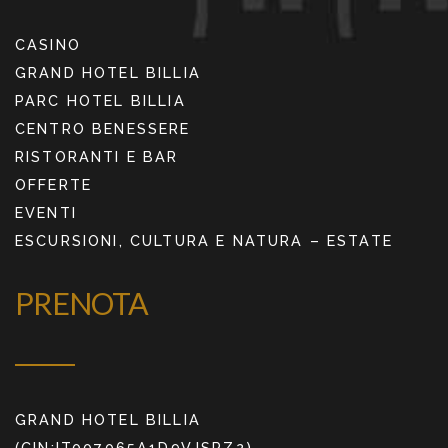
CASINO
GRAND HOTEL BILLIA
PARC HOTEL BILLIA
CENTRO BENESSERE
RISTORANTI E BAR
OFFERTE
EVENTI
ESCURSIONI, CULTURA E NATURA – ESTATE
PRENOTA
GRAND HOTEL BILLIA
(CIN:IT007065A1D9VJSPZ2)