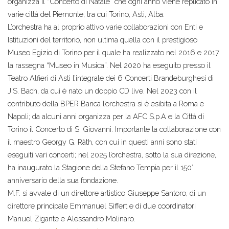
organizza il “Concerto di Natale” che ogni anno viene replicato in
varie città del Piemonte, tra cui Torino, Asti, Alba.
L’orchestra ha al proprio attivo varie collaborazioni con Enti e
Istituzioni del territorio, non ultima quella con il prestigioso
Museo Egizio di Torino per il quale ha realizzato nel 2016 e 2017
la rassegna “Museo in Musica”. Nel 2020 ha eseguito presso il
Teatro Alfieri di Asti l’integrale dei 6 Concerti Brandeburghesi di
J.S. Bach, da cui è nato un doppio CD live. Nel 2023 con il
contributo della BPER Banca l’orchestra si è esibita a Roma e
Napoli; da alcuni anni organizza per la AFC S.p.A e la Città di
Torino il Concerto di S. Giovanni. Importante la collaborazione con
il maestro Georgy G. Ràth, con cui in questi anni sono stati
eseguiti vari concerti; nel 2025 l’orchestra, sotto la sua direzione,
ha inaugurato la Stagione della Stefano Tempia per il 150°
anniversario della sua fondazione.
M.F. si avvale di un direttore artistico Giuseppe Santoro, di un
direttore principale Emmanuel Siffert e di due coordinatori
Manuel Zigante e Alessandro Molinaro.