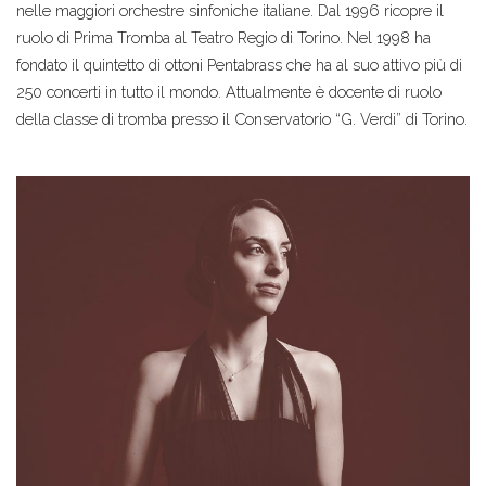
nelle maggiori orchestre sinfoniche italiane. Dal 1996 ricopre il
ruolo di Prima Tromba al Teatro Regio di Torino. Nel 1998 ha
fondato il quintetto di ottoni Pentabrass che ha al suo attivo più di
250 concerti in tutto il mondo. Attualmente è docente di ruolo
della classe di tromba presso il Conservatorio “G. Verdi” di Torino.