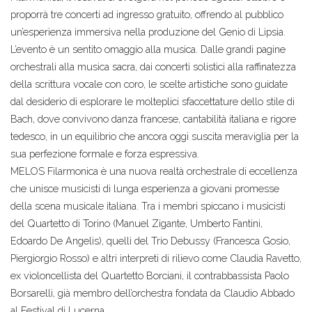
proporrà tre concerti ad ingresso gratuito, offrendo al pubblico
un’esperienza immersiva nella produzione del Genio di Lipsia.
L’evento è un sentito omaggio alla musica. Dalle grandi pagine
orchestrali alla musica sacra, dai concerti solistici alla raffinatezza
della scrittura vocale con coro, le scelte artistiche sono guidate
dal desiderio di esplorare le molteplici sfaccettature dello stile di
Bach, dove convivono danza francese, cantabilità italiana e rigore
tedesco, in un equilibrio che ancora oggi suscita meraviglia per la
sua perfezione formale e forza espressiva.
MELOS Filarmonica è una nuova realtà orchestrale di eccellenza
che unisce musicisti di lunga esperienza a giovani promesse
della scena musicale italiana. Tra i membri spiccano i musicisti
del Quartetto di Torino (Manuel Zigante, Umberto Fantini,
Edoardo De Angelis), quelli del Trio Debussy (Francesca Gosio,
Piergiorgio Rosso) e altri interpreti di rilievo come Claudia Ravetto,
ex violoncellista del Quartetto Borciani, il contrabbassista Paolo
Borsarelli, già membro dell’orchestra fondata da Claudio Abbado
al Festival di Lucerna.