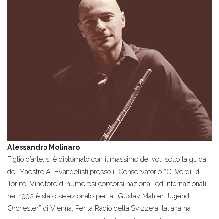
Alessandro Molinaro
Figlio d’arte, si è diplomato con il massimo dei voti sotto la guida
del Maestro A. Evangelisti presso il Conservatorio “G. Verdi” di
Torino. Vincitore di numerosi concorsi nazionali ed internazionali,
nel 1992 è stato selezionato per la “Gustav Mahler Jugend
Orchester” di Vienna. Per la Radio della Svizzera Italiana ha