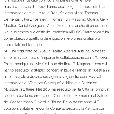
formazione musicale con i corsi di perfezionamento e
masterclass, che dal 2005 hanno ospitato grandi musicisti di fama
internazionale tra cui Mirella Freni, Shlomo Mintz, Thomas
Demenga, Lilya Zilberstein, Thomas Furi, Massimo Quarta, Gery
Moutier, Daniel Grosgurin, Anna Pirozzi, ma anche di produzione.
Nel suo ambito si è costituita l’orchestra MELOS Filarmonica e ha
come obiettivo quello di dare spazio alle professionalità più
accreditate del territorio.
M. F. ha debuttato nel 2010 al Teatro Alfieri di Asti, nello stesso
anno ha avuto inizio un’importante collaborazione con il “Choeur
Philharmonique de Nice” e il suo direttore G. Magnanini, con cui
hanno eseguito molteplici concerti in Italia e Francia. In questi anni
ha partecipato a diverse rassegne e stagioni tra cui il Festival
Internazionale “C’est pas Classique” di Nice e la Saison de
Musique di Billière. Nel 2014 ha eseguito per la Città di Torino un
concerto per la ricorrenza del “Giorno della Memoria” nel Salone
del Conservatorio G. Verdi di Torino. Dallo stesso anno M.F.
collabora stabilmente con la Corale S. Secondo di Asti con cui