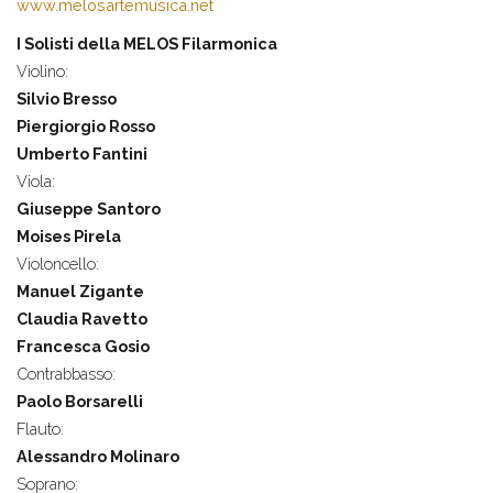
www.melosartemusica.net
I Solisti della MELOS Filarmonica
Violino:
Silvio Bresso
Piergiorgio Rosso
Umberto Fantini
Viola:
Giuseppe Santoro
Moises Pirela
Violoncello:
Manuel Zigante
Claudia Ravetto
Francesca Gosio
Contrabbasso:
Paolo Borsarelli
Flauto:
Alessandro Molinaro
Soprano: