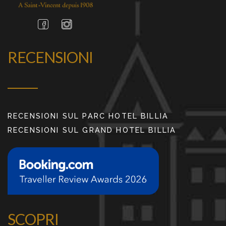
RECENSIONI
RECENSIONI SUL PARC HOTEL BILLIA
RECENSIONI SUL GRAND HOTEL BILLIA
SCOPRI