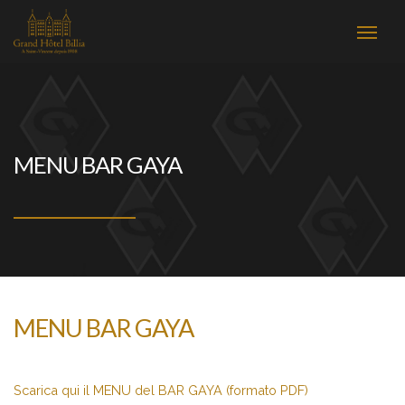
MENU BAR GAYA
MENU BAR GAYA
Scarica qui il MENU del BAR GAYA (formato PDF)