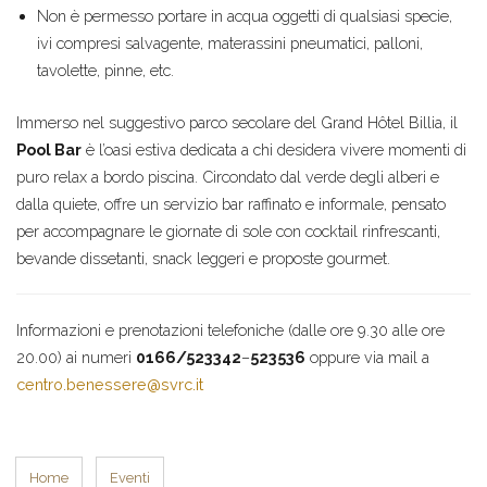
Non è permesso portare in acqua oggetti di qualsiasi specie,
ivi compresi salvagente, materassini pneumatici, palloni,
tavolette, pinne, etc.
Immerso nel suggestivo parco secolare del Grand Hôtel Billia, il
Pool Bar
è l’oasi estiva dedicata a chi desidera vivere momenti di
puro relax a bordo piscina. Circondato dal verde degli alberi e
dalla quiete, offre un servizio bar raffinato e informale, pensato
per accompagnare le giornate di sole con cocktail rinfrescanti,
bevande dissetanti, snack leggeri e proposte gourmet.
Informazioni e prenotazioni telefoniche (dalle ore 9.30 alle ore
20.00) ai numeri
0166/523342
–
523536
oppure via mail a
centro.benessere@svrc.it
Home
Eventi