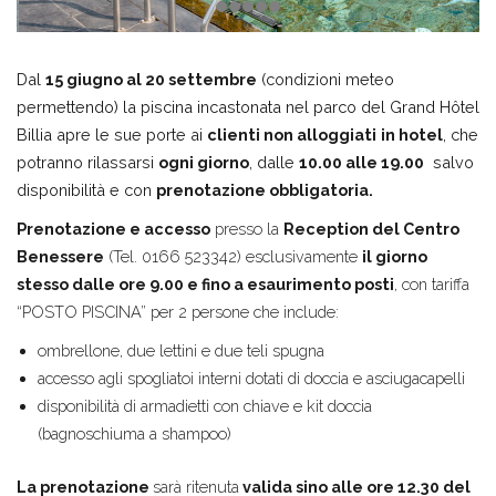
Dal
15 giugno al 20 settembre
(condizioni meteo
permettendo) la piscina incastonata nel parco del Grand Hôtel
Billia apre le sue porte ai
clienti non alloggiati
in hotel
, che
potranno rilassarsi
ogni giorno
, dalle
10.00 alle 19.00
salvo
disponibilità e con
prenotazione obbligatoria.
Prenotazione e accesso
presso la
Reception del Centro
Benessere
(Tel. 0166 523342) esclusivamente
il giorno
stesso dalle ore 9.00 e fino a esaurimento posti
, con tariffa
“POSTO PISCINA” per 2 persone che include:
ombrellone, due lettini e due teli spugna
accesso agli spogliatoi interni dotati di doccia e asciugacapelli
disponibilità di armadietti con chiave e kit doccia
(bagnoschiuma a shampoo)
La prenotazione
sarà ritenuta
valida sino alle ore 12.30 del