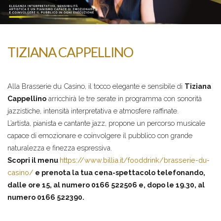
TIZIANA CAPPELLINO
Alla Brasserie du Casino, il tocco elegante e sensibile di
Tiziana
Cappellino
arricchirà le tre serate in programma con sonorità
jazzistiche, intensità interpretativa e atmosfere raffinate.
L’artista, pianista e cantante jazz, propone un percorso musicale
capace di emozionare e coinvolgere il pubblico con grande
naturalezza e finezza espressiva.
Scopri il menu
https://www.billia.it/fooddrink/brasserie-du-
casino/
e prenota la tua cena-spettacolo telefonando,
dalle ore 15, al numero 0166 522506 e, dopo le 19.30, al
numero 0166 522390.