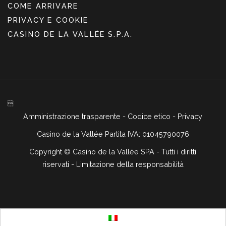
COME ARRIVARE
PRIVACY E COOKIE
CASINO DE LA VALLÉE S.P.A.

Amministrazione trasparente
-
Codice etico
-
Privacy
Casino de la Vallée Partita IVA: 01045790076
Copyright ©
Casino de la Vallée SPA - Tutti i diritti
riservati -
Limitazione della responsabilità