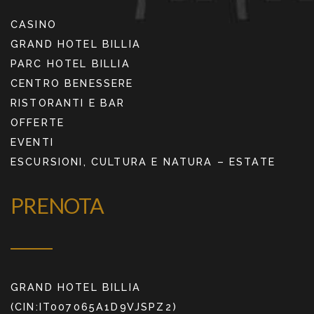
CASINO
GRAND HOTEL BILLIA
PARC HOTEL BILLIA
CENTRO BENESSERE
RISTORANTI E BAR
OFFERTE
EVENTI
ESCURSIONI, CULTURA E NATURA – ESTATE
PRENOTA
GRAND HOTEL BILLIA
(CIN:IT007065A1D9VJSPZ2)