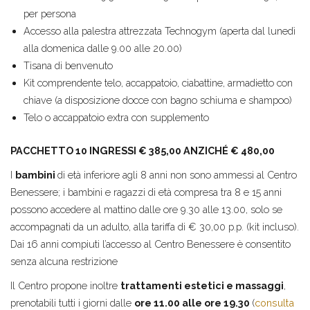
per persona
Accesso alla palestra attrezzata Technogym (aperta dal lunedì
alla domenica dalle 9.00 alle 20.00)
Tisana di benvenuto
Kit comprendente telo, accappatoio, ciabattine, armadietto con
chiave (a disposizione docce con bagno schiuma e shampoo)
Telo o accappatoio extra con supplemento
PACCHETTO 10 INGRESSI € 385,00 ANZICHÉ € 480,00
I
bambini
di età inferiore agli 8 anni non sono ammessi al Centro
Benessere; i bambini e ragazzi di età compresa tra 8 e 15 anni
possono accedere al mattino dalle ore 9.30 alle 13.00, solo se
accompagnati da un adulto, alla tariffa di € 30,00 p.p. (kit incluso).
Dai 16 anni compiuti l’accesso al Centro Benessere è consentito
senza alcuna restrizione
Il Centro propone inoltre
trattamenti estetici e massaggi
,
prenotabili tutti i giorni dalle
ore 11.00 alle ore 19.30
(
consulta